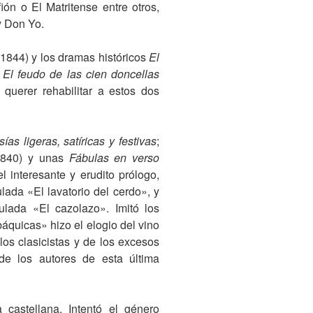
ión o El Matritense entre otros,
y Don Yo.
1844) y los dramas históricos
El
o
El feudo de las cien doncellas
 querer rehabilitar a estos dos
ías ligeras, satíricas y festivas
;
1840) y unas
Fábulas en verso
 interesante y erudito prólogo,
lada «El lavatorio del cerdo», y
ulada «El cazolazo». Imitó los
báquicas» hizo el elogio del vino
los clasicistas y de los excesos
de los autores de esta última
 castellana. Intentó el género