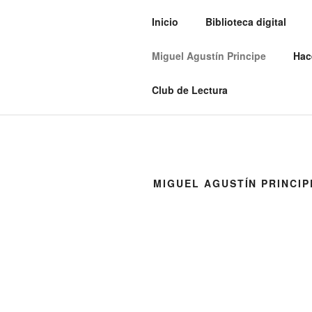
Saltar
Inicio
Biblioteca digital
al
BIBLIOTEC
contenido
Miguel Agustín Principe
Hac
“Un lector vive mil vidas antes 
Club de Lectura
MIGUEL AGUSTÍN PRINCIP