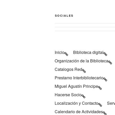
SOCIALES
Ver
Ver
perfil
perfil
de
de
biblioteca
Biblioteca
de
Inicio
Biblioteca digital
de
Caspe
Caspe
Organización de la Biblioteca
en
en
Facebook
Catalogos Red
Twitter
Prestamo Interbibliotecario
Miguel Agustín Principe
Hacerse Socio
Localización y Contacto
Serv
Calendario de Actividades