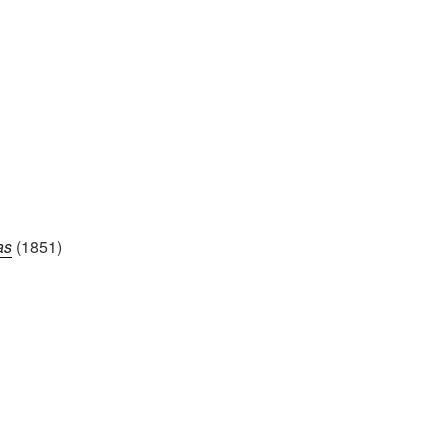
as
(1851)