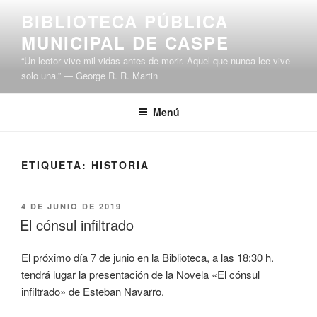
Saltar
BIBLIOTECA PÚBLICA
al
MUNICIPAL DE CASPE
contenido
“Un lector vive mil vidas antes de morir. Aquel que nunca lee vive
solo una.” ― George R. R. Martin
Menú
ETIQUETA:
HISTORIA
PUBLICADO
4 DE JUNIO DE 2019
EL
El cónsul infiltrado
El próximo día 7 de junio en la Biblioteca, a las 18:30 h.
tendrá lugar la presentación de la Novela «El cónsul
infiltrado» de Esteban Navarro.