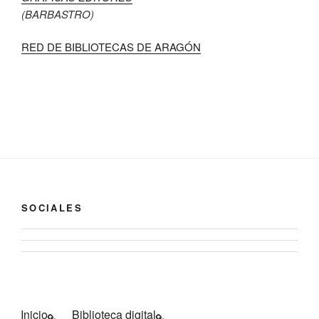
(BARBASTRO)
RED DE BIBLIOTECAS DE ARAGÓN
SOCIALES
Ver
Ver
perfil
perfil
de
de
biblioteca
Biblioteca
de
Inicio
Biblioteca digital