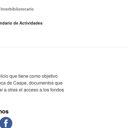
Interbibliotecario
L DE CASPE
ndario de Actividades
rtin
icio que tiene como objetivo
oteca de Caspe, documentos que
ar a otras el acceso a los fondos
nos