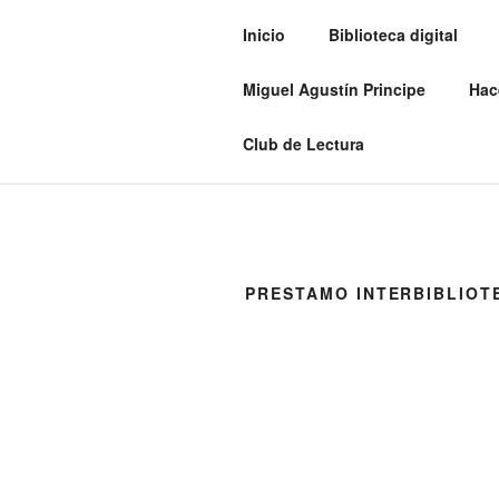
Inicio
Biblioteca digital
BIBLIOTEC
Miguel Agustín Principe
Hac
“Un lector vive mil vidas antes 
Club de Lectura
PRESTAMO INTERBIBLIOT