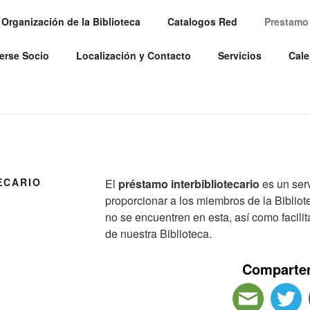
Organización de la Biblioteca
Catalogos Red
Prestamo 
A PÚBLICA MUNICIPA
erse Socio
Localización y Contacto
Servicios
Cale
de morir. Aquel que nunca lee vive solo una.” ― George R. R. Ma
ECARIO
El
préstamo interbibliotecario
es un serv
proporcionar a los miembros de la Bibli
no se encuentren en esta, así como facilit
de nuestra Biblioteca.
Comparte