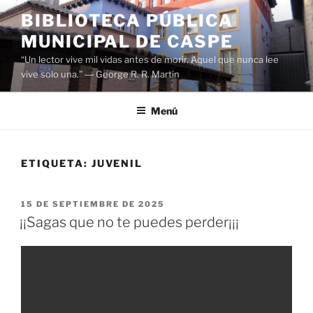
BIBLIOTECA PÚBLICA
MUNICIPAL DE CASPE
“Un lector vive mil vidas antes de morir. Aquel que nunca lee
vive solo una.” ― George R. R. Martin
Menú
ETIQUETA:
JUVENIL
15 DE SEPTIEMBRE DE 2025
¡¡Sagas que no te puedes perder¡¡¡