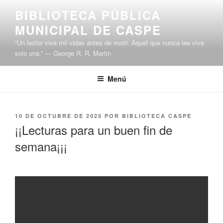
Saltar
BIBLIOTECA PÚBLICA
al
MUNICIPAL DE CASPE
contenido
“Un lector vive mil vidas antes de morir. Aquel que nunca lee vive
solo una.” ― George R. R. Martin
Menú
PUBLICADO
10 DE OCTUBRE DE 2025
POR
BIBLIOTECA CASPE
EL
¡¡Lecturas para un buen fin de
semana¡¡¡