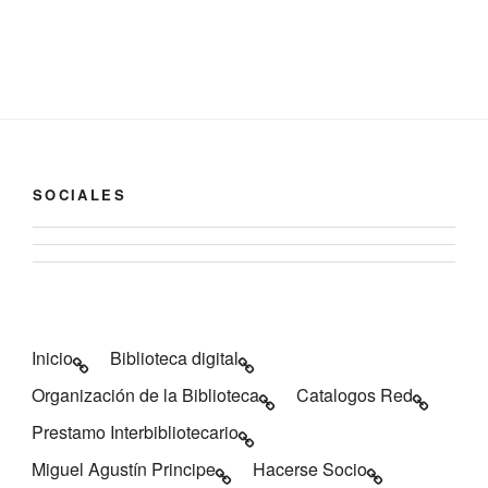
SOCIALES
Ver
Ver
perfil
perfil
de
de
biblioteca
Biblioteca
de
Inicio
Biblioteca digital
de
Caspe
Organización de la Biblioteca
Catalogos Red
Caspe
en
en
Facebook
Prestamo Interbibliotecario
Twitter
Miguel Agustín Principe
Hacerse Socio