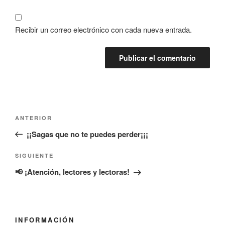
Recibir un correo electrónico con cada nueva entrada.
Navegación
Entrada
ANTERIOR
de
anterior:
¡¡Sagas que no te puedes perder¡¡¡
entradas
Siguiente
SIGUIENTE
entrada
📢 ¡Atención, lectores y lectoras!
INFORMACIÓN