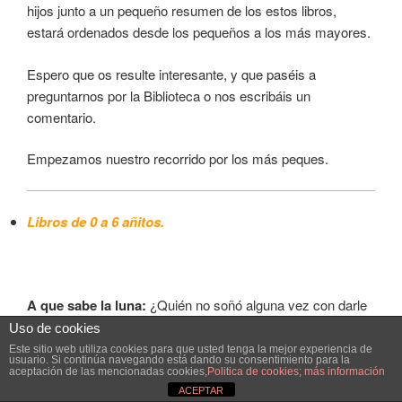
hijos junto a un pequeño resumen de los estos libros,
estará ordenados desde los pequeños a los más mayores.
Espero que os resulte interesante, y que paséis a
preguntarnos por la Biblioteca o nos escribáis un
comentario.
Empezamos nuestro recorrido por los más peques.
Libros de 0 a 6 añitos.
A que sabe la luna:
¿Quién no soñó alguna vez con darle
un mordisco a la luna? Este fue precisamente el deseo de
Uso de cookies
los animales de este cuento.
(3 años)
Este sitio web utiliza cookies para que usted tenga la mejor experiencia de
usuario. Si continúa navegando está dando su consentimiento para la
aceptación de las mencionadas cookies,
Politica de cookies
;
más información
Como mola tu escoba:
Hubo una vez una bruja que
ACEPTAR