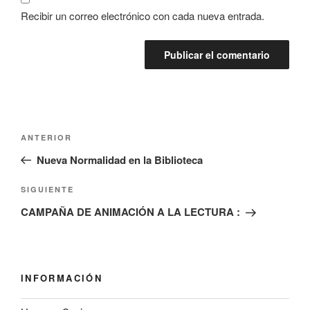
Recibir un correo electrónico con cada nueva entrada.
Navegación
Entrada
ANTERIOR
de
anterior:
Nueva Normalidad en la Biblioteca
entradas
Siguiente
SIGUIENTE
entrada
CAMPAÑA DE ANIMACIÓN A LA LECTURA :
INFORMACIÓN