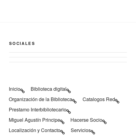
SOCIALES
Ver
Ver
perfil
perfil
de
de
biblioteca
Biblioteca
de
Inicio
Biblioteca digital
de
Caspe
Organización de la Biblioteca
Catalogos Red
Caspe
en
en
Facebook
Prestamo Interbibliotecario
Twitter
Miguel Agustín Principe
Hacerse Socio
Localización y Contacto
Servicios