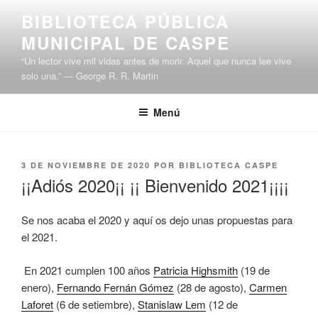
Saltar
BIBLIOTECA PÚBLICA
al
MUNICIPAL DE CASPE
contenido
“Un lector vive mil vidas antes de morir. Aquel que nunca lee vive
solo una.” ― George R. R. Martin
Menú
PUBLICADO
3 DE NOVIEMBRE DE 2020
POR
BIBLIOTECA CASPE
EL
¡¡Adiós 2020¡¡ ¡¡ Bienvenido 2021¡¡¡¡
Se nos acaba el 2020 y aquí os dejo unas propuestas para
el 2021.
En 2021 cumplen 100 años
Patricia Highsmith
(19 de
enero),
Fernando Fernán Gómez
(28 de agosto),
Carmen
Laforet
(6 de setiembre),
Stanislaw Lem
(12 de